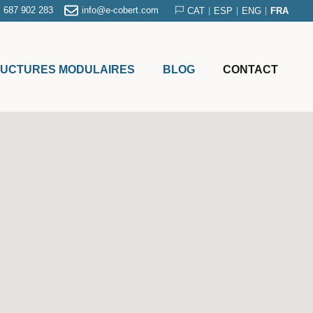
687 902 283
info@e-cobert.com
CAT
ESP
ENG
FRA
|
|
|
UCTURES MODULAIRES
BLOG
CONTACT